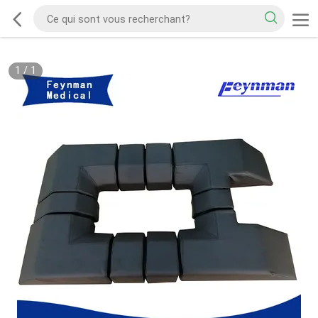
1
/
1