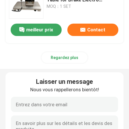
Hydraulic Table
MOQ：1 SET
Électro accessoires de circuit hydraulique
meilleur prix
Contact
Positionneurs patients de gel
Écumez en plaçant
Regardez plus
Tableau d'opération électrique
Laisser un message
Nous vous rappellerons bientôt!