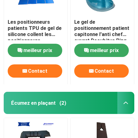
Les positionneurs
Le gel de
patients TPU de gel de
positionnement patient
silicone collent les
capitonne l'anti chef
positionneurs
ouvert Decubitus Ring
chirurgicaux de gel
For Prone Position de
meilleur prix
meilleur prix
pour l'opération
côté médical
Contact
Contact
Écumez en plaçant
(2)