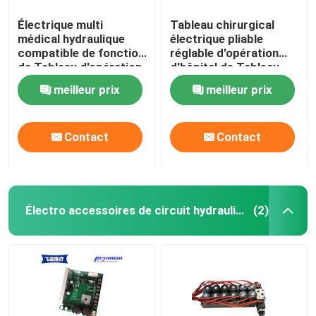
Électrique multi
Tableau chirurgical
médical hydraulique
électrique pliable
compatible de fonction
réglable d'opération
de Tableau d'opération
d'hôpital de Tableau
de bras de C électro
d'opération de l'acier
meilleur prix
meilleur prix
utilisé dans l'hôpital
inoxydable Sus304
Contact
Contact
Électro accessoires de circuit hydraulique
(2)