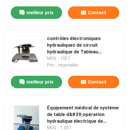
meilleur prix
Contact
contrôles électroniques
hydrauliques de circuit
hydraulique de Tableau
d'opération de 675-1125mm
MOQ：1SET
Prix：negotiable
meilleur prix
Contact
Aperçu
Équipement médical de système
Produits
de table d&#39;opération
hydraulique électrique de
système hydraulique de Tableau
A propos de nous
MOQ：1 SET