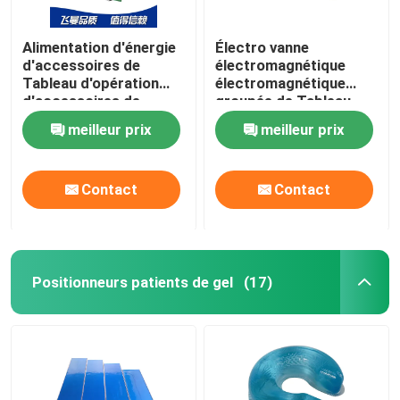
Alimentation d'énergie
Électro vanne
d'accessoires de
électromagnétique
Tableau d'opération
électromagnétique
d'accessoires de
groupée de Tableau
système
d'opération
meilleur prix
meilleur prix
électrohydraulique
d'accessoires de
d'ODM d'OEM
circuit hydraulique
Contact
Contact
Positionneurs patients de gel
(17)