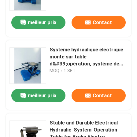
d&#39;opération stable
Visite d'usine
meilleur prix
Contact
Contrôle de la qualité
Système hydraulique électrique
Contact
monté sur table
d&#39;opération, système de
commande double, équipement
MOQ：1 SET
nouvelles
médical
Accessoires pour table d'opération
meilleur prix
Contact
Électro table hydraulique d'opération
Stable and Durable Electrical
Hydraulic-System-Operation-
Circuit hydraulique de Tableau d'opération
Table for Brake Electro