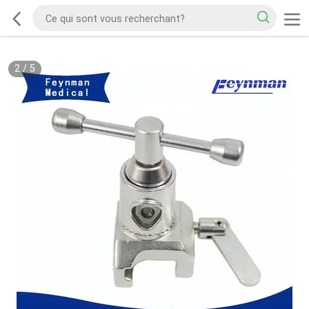
2
/
5