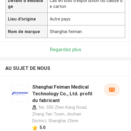
Détails d'emballa
Cas en bois d'exportation ou caisse d
ge
e carton
Lieu d'origine
Autre pays
Nom de marque
Shanghai feiman
Regardez plus
AU SUJET DE NOUS
Shanghai Feiman Medical
Technology Co., Ltd. profil
du fabricant
No. 550 Zhen Kang Road,
Zhang Yan Town, Jinshan
District, Shanghai ,Chine
5.0