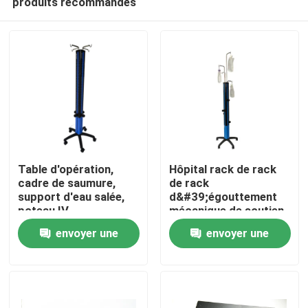
produits recommandés
Table d'opération,
Hôpital rack de rack
cadre de saumure,
de rack
support d'eau salée,
d&#39;égouttement
poteau IV
mécanique de soutien
Aperçu
à l&#39;eau salée
envoyer une
envoyer une
assistée
Produits
demande
demande
A propos de nous