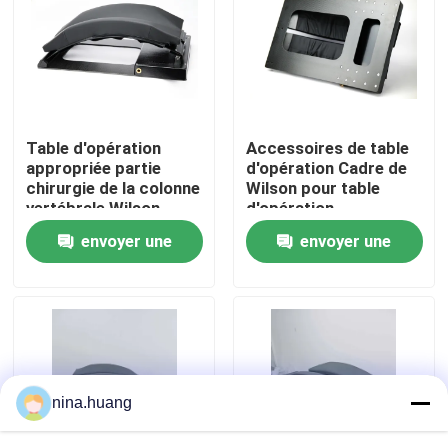
Visite d'usine
Contrôle de la qualité
Table d'opération
Accessoires de table
appropriée partie
d'opération Cadre de
Contact
chirurgie de la colonne
Wilson pour table
vertébrale Wilson
d'opération
cadre de la colonne
envoyer une
envoyer une
nouvelles
vertébrale
demande
demande
Accessoires pour table d'opération
Électro table hydraulique d'opération
nina.huang
Circuit hydraulique de Tableau d'opération