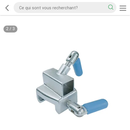
2
/
3