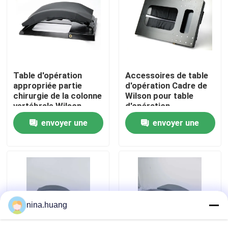
Visite d'usine
Contrôle de la qualité
Table d'opération
Accessoires de table
appropriée partie
d'opération Cadre de
Contact
chirurgie de la colonne
Wilson pour table
vertébrale Wilson
d'opération
cadre de la colonne
envoyer une
envoyer une
nouvelles
vertébrale
demande
demande
Accessoires pour table d'opération
Électro table hydraulique d'opération
nina.huang
Circuit hydraulique de Tableau d'opération