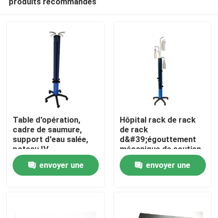
produits recommandés
Table d'opération,
Hôpital rack de rack
cadre de saumure,
de rack
support d'eau salée,
d&#39;égouttement
poteau IV
mécanique de soutien
Aperçu
à l&#39;eau salée
envoyer une
envoyer une
assistée
Produits
demande
demande
A propos de nous