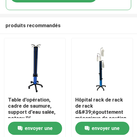
produits recommandés
Aperçu
Table d'opération,
Hôpital rack de rack
cadre de saumure,
de rack
support d'eau salée,
d&#39;égouttement
Produits
poteau IV
mécanique de soutien
à l&#39;eau salée
envoyer une
envoyer une
assistée
A propos de nous