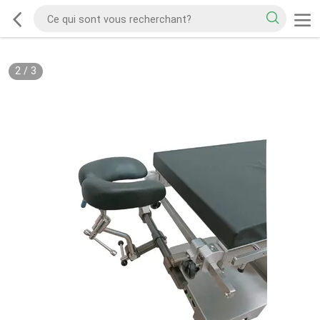
2
/
3