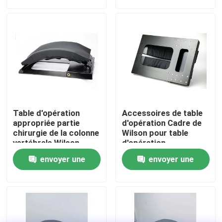
demande
demande
Visite d'usine
Contrôle de la qualité
Contact
Table d'opération
Accessoires de table
nouvelles
appropriée partie
d'opération Cadre de
chirurgie de la colonne
Wilson pour table
vertébrale Wilson
d'opération
cadre de la colonne
Accessoires pour table d'opération
envoyer une
envoyer une
vertébrale
demande
demande
Électro table hydraulique d'opération
Circuit hydraulique de Tableau d'opération