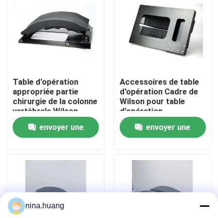
Visite d'usine
Contrôle de la qualité
Table d'opération
Accessoires de table
Contact
appropriée partie
d'opération Cadre de
chirurgie de la colonne
Wilson pour table
vertébrale Wilson
d'opération
nouvelles
cadre de la colonne
envoyer une
envoyer une
vertébrale
demande
demande
Accessoires pour table d'opération
Électro table hydraulique d'opération
nina.huang
Circuit hydraulique de Tableau d'opération