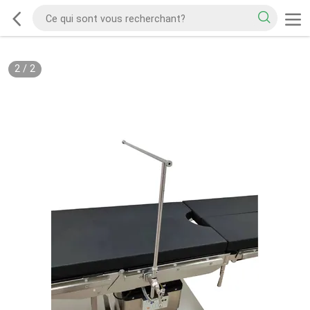
2
/
2