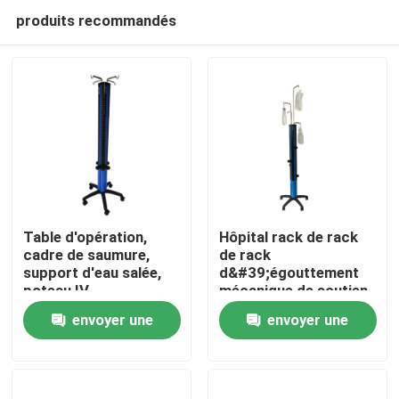
produits recommandés
Table d'opération,
Hôpital rack de rack
cadre de saumure,
de rack
support d'eau salée,
d&#39;égouttement
Aperçu
poteau IV
mécanique de soutien
à l&#39;eau salée
envoyer une
envoyer une
assistée
Produits
demande
demande
A propos de nous