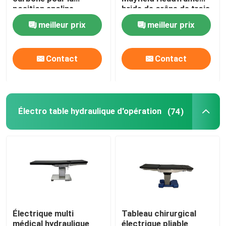
position encline
bride de crâne de trois
points
meilleur prix
meilleur prix
Électro accessoires de circuit hydraulique
Positionneurs patients de gel
Contact
Contact
Écumez en plaçant
Électro table hydraulique d'opération
(74)
Tableau d'opération électrique
Électrique multi
Tableau chirurgical
médical hydraulique
électrique pliable