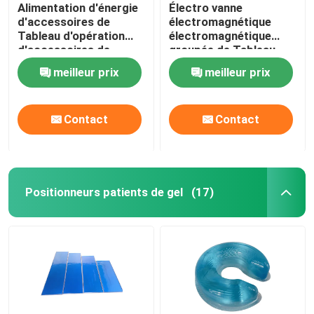
Alimentation d'énergie
Électro vanne
d'accessoires de
électromagnétique
Tableau d'opération
électromagnétique
d'accessoires de
groupée de Tableau
système
d'opération
meilleur prix
meilleur prix
électrohydraulique
d'accessoires de
d'ODM d'OEM
circuit hydraulique
Contact
Contact
Positionneurs patients de gel
(17)