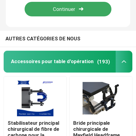
Visite d'usine
Contrôle de la qualité
AUTRES CATÉGORIES DE NOUS
Contact
Accessoires pour table d'opération
(193)
nouvelles
Accessoires pour table d'opération
Électro table hydraulique d'opération
Stabilisateur principal
Bride principale
chirurgical de fibre de
chirurgicale de
Circuit hydraulique de Tableau d'opération
carbone pour la
Mayfield Headframe