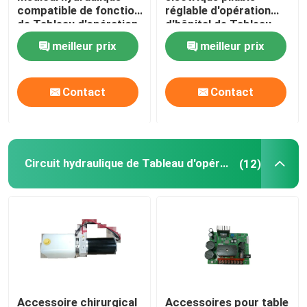
compatible de fonction
réglable d'opération
de Tableau d'opération
d'hôpital de Tableau
de bras de C électro
d'opération de l'acier
meilleur prix
meilleur prix
utilisé dans l'hôpital
inoxydable Sus304
Contact
Contact
Circuit hydraulique de Tableau d'opération
(12)
Accessoire chirurgical
Accessoires pour table