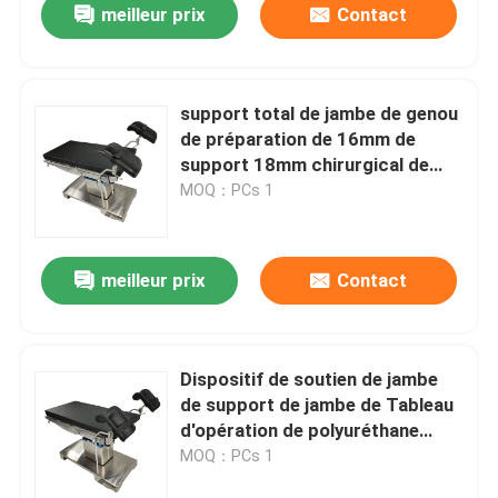
meilleur prix
Contact
support total de jambe de genou
de préparation de 16mm de
support 18mm chirurgical de
jambe pour l'usage médical
MOQ：PCs 1
meilleur prix
Contact
Dispositif de soutien de jambe
de support de jambe de Tableau
d'opération de polyuréthane
pour l'Arthroscopy de genou
MOQ：PCs 1