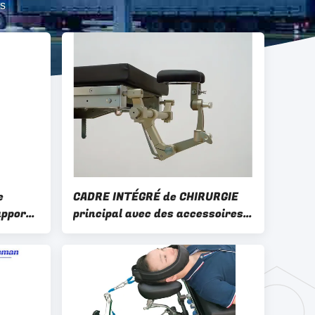
s
e
CADRE INTÉGRÉ de CHIRURGIE
upport
principal avec des accessoires
de table d'opération de
protection de silicium