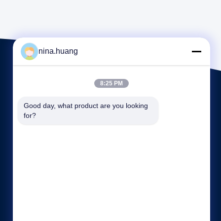
nina.huang
8:25 PM
Good day, what product are you looking 
for?
Liens rapides
Profil de la société
Visite d'usine
Contrôle de la qualité
Plan du site