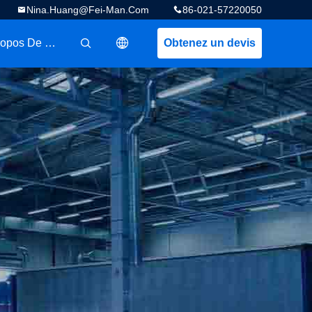
Nina.huang@fei-Man.com
86-021-57220050
A Propos De Nous
Obtenez un devis
描述