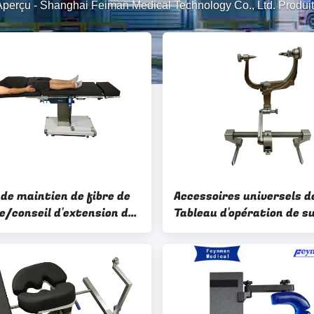
Aperçu
-
Shanghai Feiman Medical Technology Co., Ltd. Produit
 de maintien de fibre de
Accessoires universels d
e/conseil d'extension de
Tableau d'opération de s
e carbone de table
de tête de chirurgie
ation