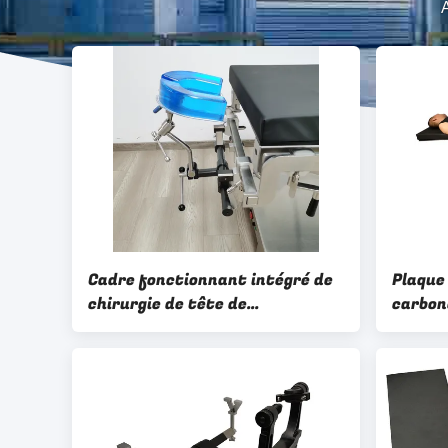
Cadre fonctionnant intégré de
Plaque
chirurgie de tête de
carbon
neurochirurgie de haute
fibre d
sécurité avec la flexibilité
d'opér
élevée