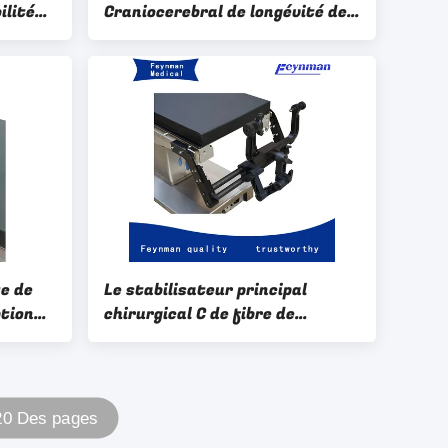
ilité
Craniocerebral de longévité de
 de
stabilisateur principal
ption
chirurgical d'alliage
d'aluminium
te de
Le stabilisateur principal
ption
chirurgical C de fibre de
r de
carbone arment la traction
te
cervicale Headframe
té
 20 Des pages