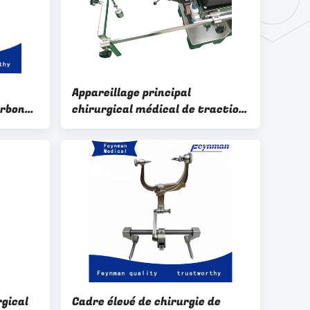
Appareillage principal
arbone
chirurgical médical de traction
de dispositif de chirurgie de
vertèbre cervicale de
stabilisateur
rgical
Cadre élevé de chirurgie de