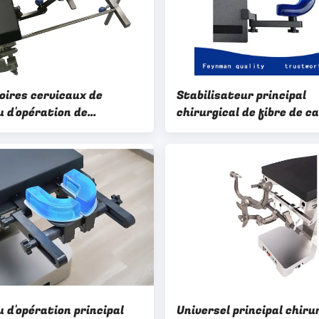
oires cervicaux de
Stabilisateur principal
u d'opération de
chirurgical de fibre de c
teur du stabilisateur FP-
pour la position encline
principal chirurgical
 d'opération principal
Universel principal chiru