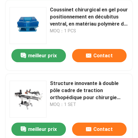
Coussinet chirurgical en gel pour
positionnement en décubitus
ventral, en matériau polymère de
gel de haute qualité, pour soutien
MOQ：1 PCS
et soulagement
meilleur prix
Contact
Structure innovante à double
pôle cadre de traction
orthopédique pour chirurgie
orthopédique
MOQ：1 SET
meilleur prix
Contact