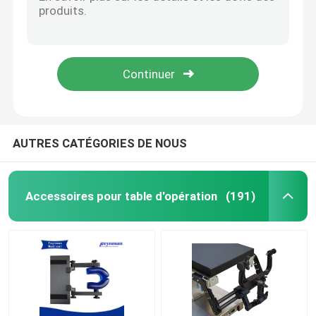
Tableaux d'opération hydrauliques électriques d'acier inoxydable avec la course de levage de 500mm pour l'usage médical
Tableaux hydrauliques électriques d'opération : La charge de haute qualité et évaluée 250kg, ISO13485 a certifié
Électro accessoires de circuit hydraulique
Tableau hydraulique électrique d'opération - opération à télécommande/manuelle d'alimentation d'énergie de 220V 50HZ,
Tableau d'opération hydraulique électrique avec la distance de pont en taille de 120mm, l'angle de plat de tête de +60°/-90° et le Ba de levage de +80°/-40°
Positionneurs patients de gel
Tableau d'opération électrohydraulique à télécommande
Écumez en plaçant
AUTRES CATÉGORIES DE NOUS
Tableau d'opération électrique
Accessoires pour table d'opération
(191)