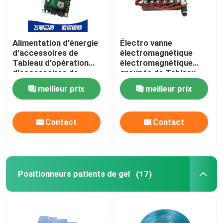
Alimentation d'énergie
Électro vanne
d'accessoires de
électromagnétique
Tableau d'opération
électromagnétique
d'accessoires de
groupée de Tableau
système
d'opération
meilleur prix
meilleur prix
électrohydraulique
d'accessoires de
d'ODM d'OEM
circuit hydraulique
Contact
Contact
Positionneurs patients de gel
(17)