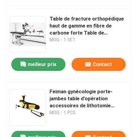
Table de fracture orthopédique
haut de gamme en fibre de
carbone forte Table de
remplacement de la hanche
MOQ：1 SET
meilleur prix
Contact
Feiman gynécologie porte-
Aperçu
jambes table d'opération
accessoires de lithotomie
Stirrup cadre de jambe
MOQ：1 PCS
Produits
A propos de nous