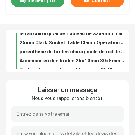
meilleur prix
Contact
Bride chirurgicale de Tableau de machines de puissance pour le Tableau d'opération avec la garantie d'une année
le rail latéral chirurgical Clark Socket For Fixing Auxiliary de bride de Tableau de 16mm soutient
Visite d'usine
bride de rail latéral de série de 19mm Clark Socket Table Clamp Brackets pour l'application de salle d'opération
le rail chirurgical de Tableau de 32x9mm maintient la bride radiale pour l'usage d'hôpital/médical
Contrôle de la qualité
25mm Clark Socket Table Clamp Operation Table Mounted Brackets Series
parenthèse de brides chirurgicale de rail de Tableau de rail latéral de 32x9mm pour le support de Tableau d'opération
Contact
Accessoires des brides 25x10mm 30x8mm Clark Socket Clamp Operation Table de Tableau d'opération d'acier inoxydable
Brides chirurgicales certifiées par CE Clark Socket de Tableau d'opération de la bride 30x10mm de Tableau
Bride chirurgicale de Tableau d'acier inoxydable pour les appuis et les instruments auxiliaires de difficulté
nouvelles
Bride chirurgicale en acier 30x8mm de Tableau de Stianless pour la salle d'opération
Laisser un message
Tableaux d'opération hydrauliques électriques avec l'angle d'inclinaison gauche et droit de ±20° pour l'usage multifonctionnel
Accessoires pour table d'opération
Nous vous rappellerons bientôt!
Tables arrières chirurgicales certifiées ISO13485 d'acier inoxydable à télécommande
Tableau ophtalmique d'Ot d'électro d'opération de 220V 50HZ fonction multi hydraulique de Tableau
Électro table hydraulique d'opération
électro norme de sécurité hydraulique de la CE de Tableau d'opération de 420-500mm
Tableau d'Ot de chirurgie générale avec la distance de levage de 420-500mm et le Max Load Of 250kg
Circuit hydraulique de Tableau d'opération