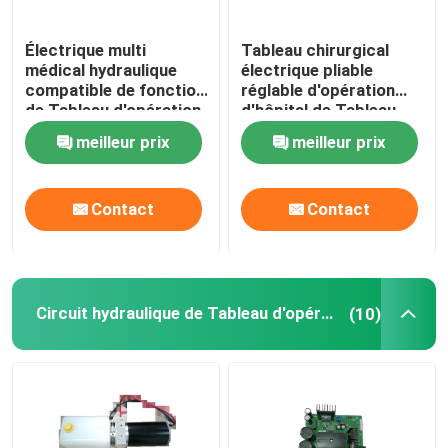
Électrique multi
Tableau chirurgical
médical hydraulique
électrique pliable
compatible de fonction
réglable d'opération
de Tableau d'opération
d'hôpital de Tableau
de bras de C électro
d'opération de l'acier
meilleur prix
meilleur prix
utilisé dans l'hôpital
inoxydable Sus304
Contact
Contact
Circuit hydraulique de Tableau d'opération
(10)